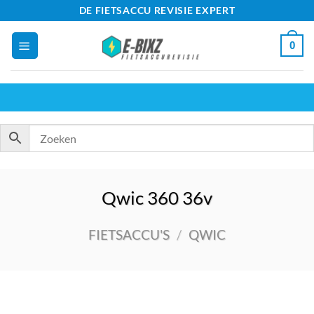
Ga
DE FIETSACCU REVISIE EXPERT
naar
0
inhoud
Qwic 360 36v
FIETSACCU'S
/
QWIC