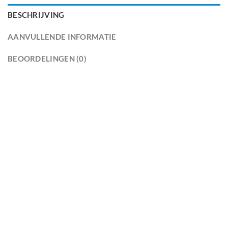
BESCHRIJVING
AANVULLENDE INFORMATIE
BEOORDELINGEN (0)
PRODUCT SPECIFICATIES VAN QWIC 360
36V
MERK ACCU
Qwic
ACCU MODEL
360
TYPE ENERGIECEL
Li-ion
PLAATS FIETSACCU
Bagage