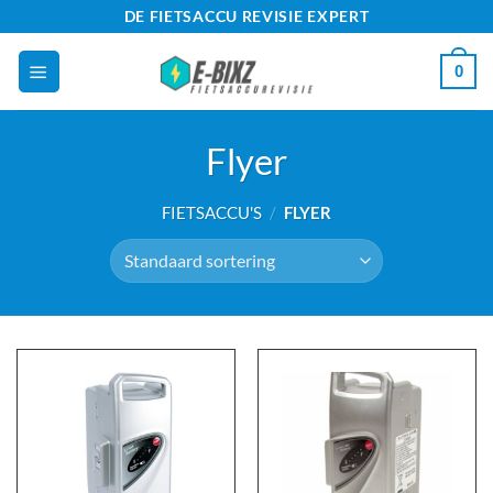
Ga
DE FIETSACCU REVISIE EXPERT
naar
0
inhoud
Flyer
FIETSACCU'S
/
FLYER