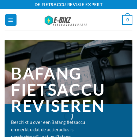
Ga
DE FIETSACCU REVISIE EXPERT
naar
0
inhoud
BAFANG
FIETSACCU
REVISEREN
Beschikt u over een Bafang fietsaccu
en merkt u dat de actieradius is
verslechterd? Laat uw Bafang