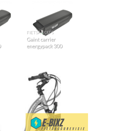
FIETSACCU'S
FIETSACCU'S
Gaint carrier
Gaint carrier
0
energypack 300
energypack 400