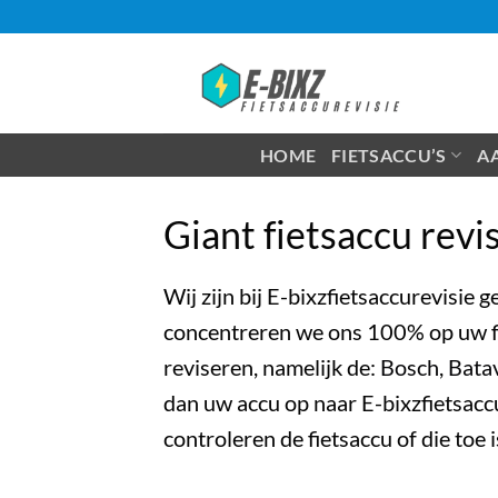
Ga
naar
inhoud
HOME
FIETSACCU’S
A
Giant fietsaccu revi
Wij zijn bij E-bixzfietsaccurevisie 
concentreren we ons 100% op uw fie
reviseren, namelijk de:
Bosch
,
Bata
dan uw accu op naar E-bixzfietsaccu
controleren de fietsaccu of die toe