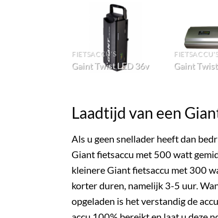
FIETSACCU'S
FIETSACCU'
Gaint Twist LED 36v
Gaint Twist
Laadtijd van een Gian
Als u geen snellader heeft dan bedr
Giant fietsaccu met 500 watt gemid
kleinere Giant fietsaccu met 300 w
korter duren, namelijk 3-5 uur. Wan
opgeladen is het verstandig de accu
accu 100% bereikt en laat u deze n