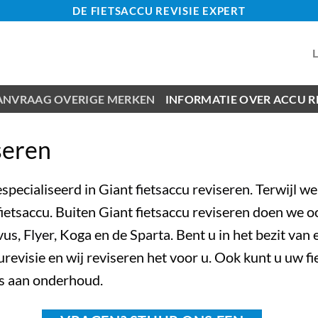
DE FIETSACCU REVISIE EXPERT
ANVRAAG OVERIGE MERKEN
INFORMATIE OVER ACCU RE
seren
gespecialiseerd in Giant
fietsaccu reviseren
. Terwijl w
tsaccu. Buiten Giant fietsaccu reviseren doen we o
vus
,
Flyer
, Koga en de
Sparta
. Bent u in het bezit va
revisie en wij reviseren het voor u. Ook kunt u uw f
 is aan onderhoud.