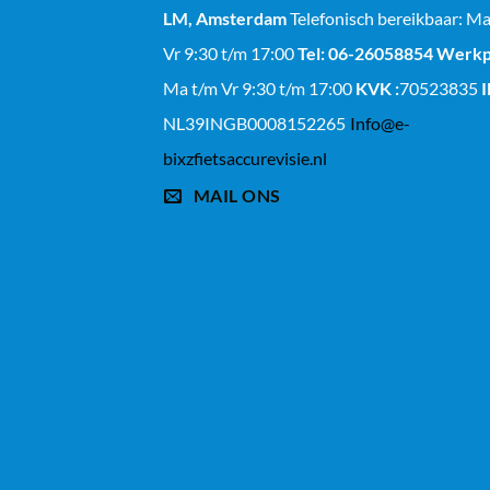
LM, Amsterdam
Telefonisch bereikbaar: M
Vr 9:30 t/m 17:00
Tel: 06-26058854
Werkp
Ma t/m Vr 9:30 t/m 17:00
KVK :
70523835
NL39INGB0008152265
Info@e-
bixzfietsaccurevisie.nl
MAIL ONS