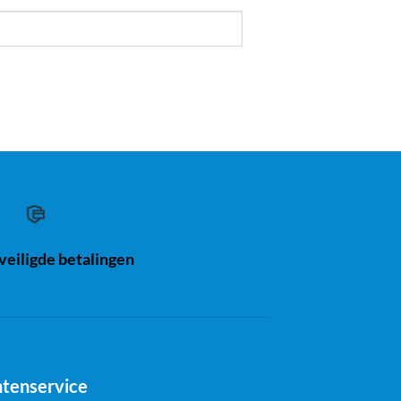
eiligde betalingen
ntenservice