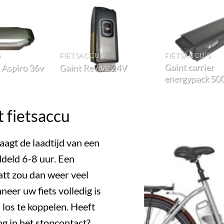
S
FIETSACCU'S
FIETSACCU'S
Gaint carrier
 Aspiro 36v
Gaint Revive 24V
energypack 50
t fietsaccu
aagt de laadtijd van een
deld 6-8 uur. Een
att zou dan weer veel
neer uw fiets volledig is
 los te koppelen. Heeft
og in het stopcontact?