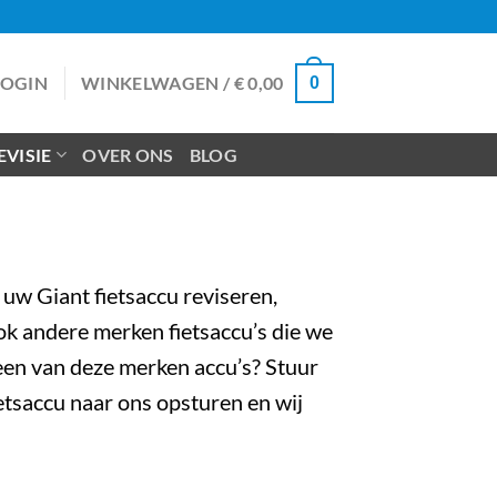
LOGIN
WINKELWAGEN /
€
0,00
0
VISIE
OVER ONS
BLOG
e uw Giant fietsaccu reviseren,
ok andere merken fietsaccu’s die we
n een van deze merken accu’s? Stuur
ietsaccu naar ons opsturen en wij