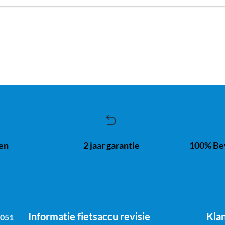
ren
2 jaar garantie
100% Bev
Informatie fietsaccu revisie
Kla
1051