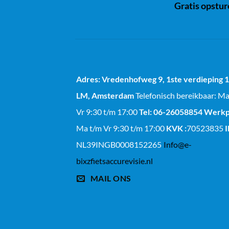
Gratis opstu
Adres: Vredenhofweg 9, 1ste verdieping
LM, Amsterdam
Telefonisch bereikbaar: M
Vr 9:30 t/m 17:00
Tel: 06-26058854
Werkp
Ma t/m Vr 9:30 t/m 17:00
KVK :
70523835
NL39INGB0008152265
Info@e-
bixzfietsaccurevisie.nl
MAIL ONS