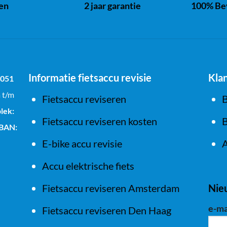
ren
2 jaar garantie
100% Bev
Informatie fietsaccu revisie
Kla
1051
a t/m
Fietsaccu reviseren
B
lek:
Fietsaccu reviseren kosten
B
IBAN:
E-bike accu revisie
A
Accu elektrische fiets
Fietsaccu reviseren Amsterdam
Nie
e-ma
Fietsaccu reviseren Den Haag