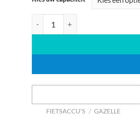
Gazelle Impulse Zilver 36v aant
FIETSACCU'S
/
GAZELLE