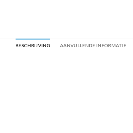
BESCHRIJVING
AANVULLENDE INFORMATIE
PRODUCT SPECIFICATIES VAN GAZ
ZILVER 36V
MERK ACCU
ACCU MODEL