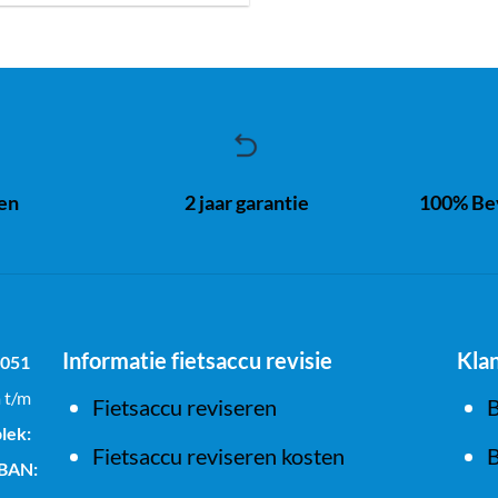
ren
2 jaar garantie
100% Bev
Informatie fietsaccu revisie
Kla
1051
a t/m
Fietsaccu reviseren
B
lek:
Fietsaccu reviseren kosten
B
IBAN: