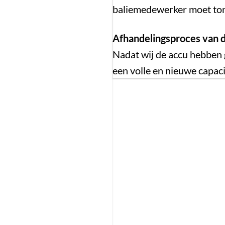
Li-ion
baliemedewerker moet ton
Bagage
Afhandelingsproces van d
8.6
Nadat wij de accu hebben 
308
een volle en nieuwe capaci
36V
5-10 werkdagen
24 maanden