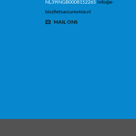
NL39INGB0008152265
Info@e-
bixzfietsaccurevisie.nl
MAIL ONS