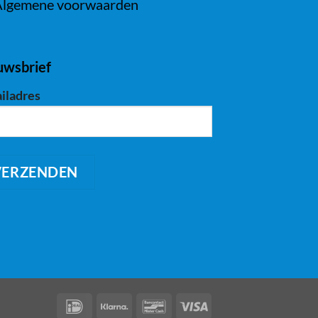
lgemene voorwaarden
uwsbrief
iladres