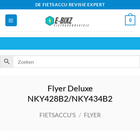
Ga
DE FIETSACCU REVISIE EXPERT
naar
0
inhoud
Flyer Deluxe
NKY428B2/NKY434B2
FIETSACCU'S
/
FLYER