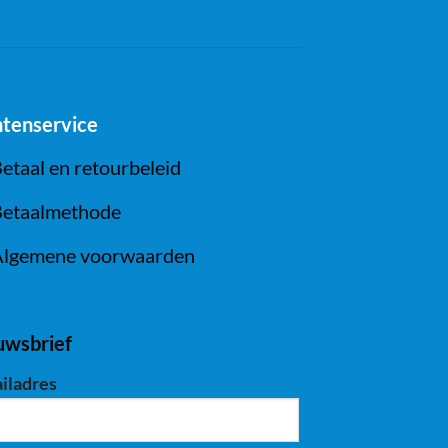
ntenservice
etaal en retourbeleid
etaalmethode
lgemene voorwaarden
uwsbrief
iladres