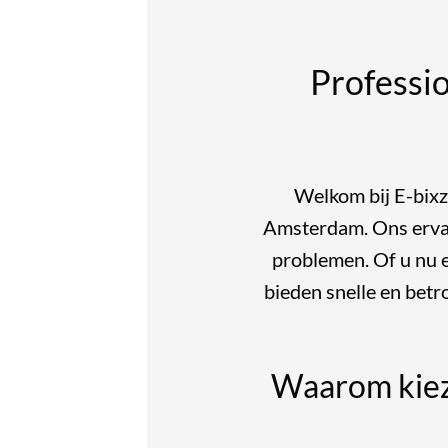
Professi
Welkom bij E-bixz
Amsterdam. Ons ervare
problemen. Of u nu ee
bieden snelle en bet
Waarom kieze