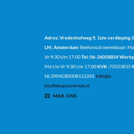
Adres: Vredenhofweg 9, 1ste verdieping
LM, Amsterdam
Telefonisch bereikbaar: M
Vr 9:30 t/m 17:00
Tel: 06-26058854
Werkp
Ma t/m Vr 9:30 t/m 17:00
KVK :
70523835
NL39INGB0008152265
Info@e-
bixzfietsaccurevisie.nl
MAIL ONS