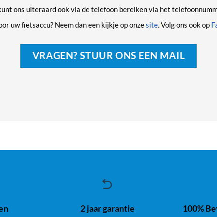
unt ons uiteraard ook via de telefoon bereiken via het telefoonnumm
or uw fietsaccu? Neem dan een kijkje op onze
site
. Volg ons ook op
F
VRAGEN? STUUR ONS EEN MAIL
ren
2 jaar garantie
100% Bev