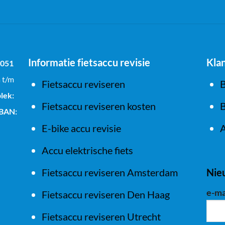
Informatie fietsaccu revisie
Kla
1051
a t/m
Fietsaccu reviseren
B
lek:
Fietsaccu reviseren kosten
B
IBAN:
E-bike accu revisie
A
Accu elektrische fiets
Fietsaccu reviseren Amsterdam
Nie
e-ma
Fietsaccu reviseren Den Haag
Fietsaccu reviseren Utrecht