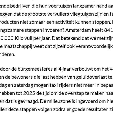
pende bedrijven die hun voertuigen langzamer hand aa
ggen dat de grootste vervuilers vliegtuigen zijn en f
oducten niet zomaar een activiteit kunnen stoppen. 
in langszamere stappen invoeren? Amsterdam heeft 8
00 Kilo vuil per jaar. Dat betekend dat we met zijn 
de maatschappij weet dat zijzelf ook verantwoordelij
nderen.
or de burgemeesteres al 4 jaar verbouwt om het vo
n en de bewoners die last hebben van geluidoverlast 
dag en zaterdag mogen taxi rijders niet meer in bepa
hebben tot 2025 de tijd om de overstap te maken naar
en dat is gevraagd. De milieuzone is ingevoerd om hier
n deze stappen volgen zodra er goede resultaten zic