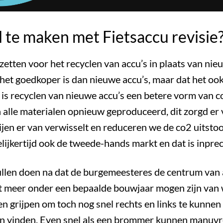
l te maken met Fietsaccu revisie
 inzetten voor het recyclen van accu’s in plaats van 
t het goedkoper is dan nieuwe accu’s, maar dat het ook 
is recyclen van nieuwe accu’s een betere vorm van co
alle materialen opnieuw geproduceerd, dit zorgd er v
ijen er van verwisselt en reduceren we de co2 uitstoot
lijkertijd ook de tweede-hands markt en dat is inprec
ullen doen na dat de burgemeesteres de centrum van 
 meer onder een bepaalde bouwjaar mogen zijn van w
 grijpen om toch nog snel rechts en links te kunne
en vinden. Even snel als een brommer kunnen manuv