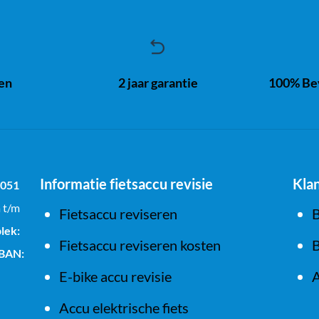
ren
2 jaar garantie
100% Bev
Informatie fietsaccu revisie
Kla
1051
a t/m
Fietsaccu reviseren
B
lek:
Fietsaccu reviseren kosten
B
IBAN:
E-bike accu revisie
A
Accu elektrische fiets