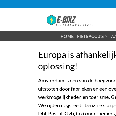
Ga
naar
inhoud
HOME
FIETSACCU’S
A
Europa is afhankelijk
oplossing!
Amsterdam is een van de boegvoorb
uitstoten door fabrieken en een ove
werkmogelijkheden en toerisme. Gem
We rijden nogsteeds benzine slurper
Dhl, Postnl, Gvb, taxi ondernemers,