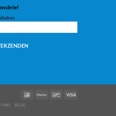
uwsbrief
iladres
 ONS
BLOG