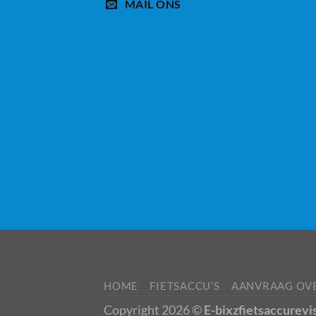
MAIL ONS
HOME
FIETSACCU’S
AANVRAAG OV
Copyright 2026 ©
E-bixzfietsaccurevi