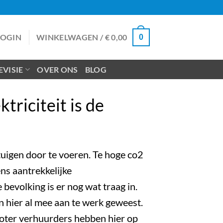
LOGIN
WINKELWAGEN /
€
0,00
0
VISIE
OVER ONS
BLOG
triciteit is de
uigen door te voeren. Te hoge co2
ns aantrekkelijke
bevolking is er nog wat traag in.
n hier al mee aan te werk geweest.
cooter verhuurders hebben hier op